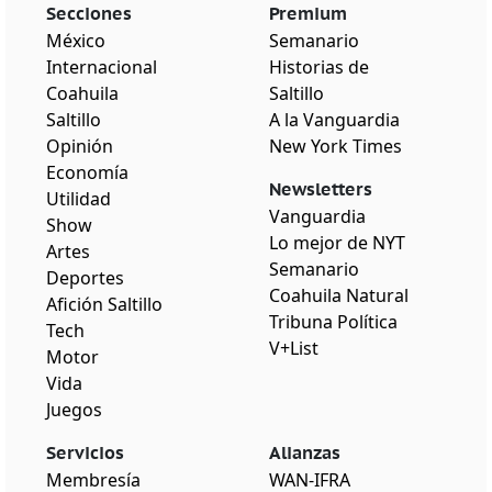
Secciones
Premium
México
Semanario
Internacional
Historias de
Coahuila
Saltillo
Saltillo
A la Vanguardia
Opinión
New York Times
Economía
Newsletters
Utilidad
Vanguardia
Show
Lo mejor de NYT
Artes
Semanario
Deportes
Coahuila Natural
Afición Saltillo
Tribuna Política
Tech
V+List
Motor
Vida
Juegos
Servicios
Alianzas
Membresía
WAN-IFRA