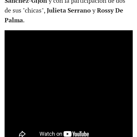
Sánchez-Gijón
y con la participación de dos
de sus "chicas",
Julieta Serrano
y
Rossy De
Palma
.