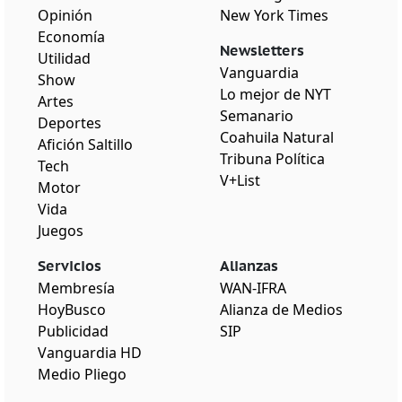
Opinión
New York Times
Economía
Newsletters
Utilidad
Vanguardia
Show
Lo mejor de NYT
Artes
Semanario
Deportes
Coahuila Natural
Afición Saltillo
Tribuna Política
Tech
V+List
Motor
Vida
Juegos
Servicios
Alianzas
Membresía
WAN-IFRA
HoyBusco
Alianza de Medios
Publicidad
SIP
Vanguardia HD
Medio Pliego