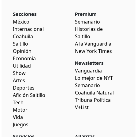
Secciones
Premium
México
Semanario
Internacional
Historias de
Coahuila
Saltillo
Saltillo
A la Vanguardia
Opinión
New York Times
Economía
Newsletters
Utilidad
Vanguardia
Show
Lo mejor de NYT
Artes
Semanario
Deportes
Coahuila Natural
Afición Saltillo
Tribuna Política
Tech
V+List
Motor
Vida
Juegos
Servicios
Alianzas