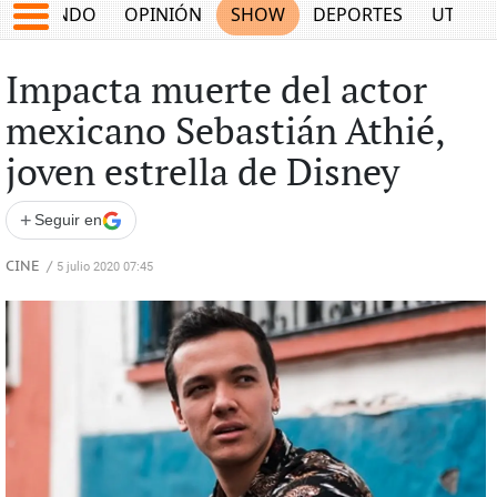
MUNDO
OPINIÓN
SHOW
DEPORTES
UTILID
Impacta muerte del actor
mexicano Sebastián Athié,
joven estrella de Disney
+
Seguir en
CINE
/
5 julio 2020 07:45