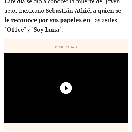
Este día se dio a conocer la muerte del joven
actor mexicano
Sebastián Athié, a quien se
le reconoce por sus papeles en
las series
"O11ce"
y
"Soy Luna".
PUBLICIDAD