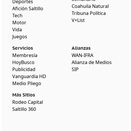
Deportes
Coahuila Natural
Afición Saltillo
Tribuna Política
Tech
V+List
Motor
Vida
Juegos
Servicios
Alianzas
Membresía
WAN-IFRA
HoyBusco
Alianza de Medios
Publicidad
SIP
Vanguardia HD
Medio Pliego
Más Sitios
Rodeo Capital
Saltillo 360