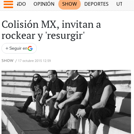
MUNDO
OPINIÓN
SHOW
DEPORTES
UTILID
Colisión MX, invitan a
rockear y 'resurgir'
+
Seguir en
SHOW
/
17 octubre 2015 12:59