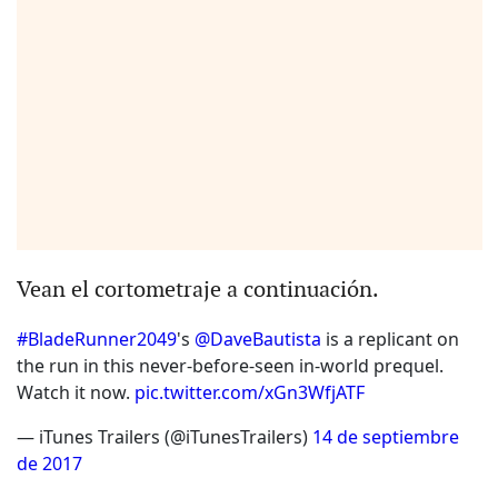
Vean el cortometraje a continuación.
#BladeRunner2049
's
@DaveBautista
is a replicant on
the run in this never-before-seen in-world prequel.
Watch it now.
pic.twitter.com/xGn3WfjATF
— iTunes Trailers (@iTunesTrailers)
14 de septiembre
de 2017