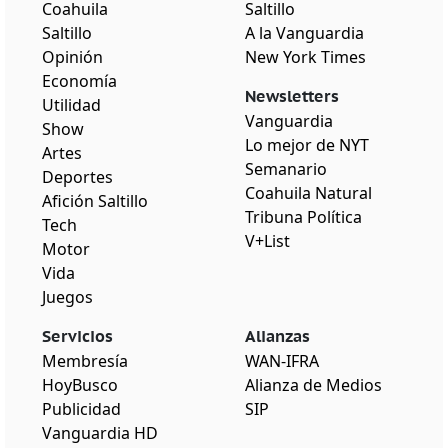
Coahuila
Saltillo
Saltillo
A la Vanguardia
Opinión
New York Times
Economía
Newsletters
Utilidad
Vanguardia
Show
Lo mejor de NYT
Artes
Semanario
Deportes
Coahuila Natural
Afición Saltillo
Tribuna Política
Tech
V+List
Motor
Vida
Juegos
Servicios
Alianzas
Membresía
WAN-IFRA
HoyBusco
Alianza de Medios
Publicidad
SIP
Vanguardia HD