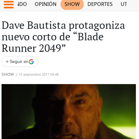
MUNDO
OPINIÓN
SHOW
DEPORTES
UTILID
Dave Bautista protagoniza
nuevo corto de “Blade
Runner 2049”
+
Seguir en
SHOW
/
15 septiembre 2017 09:48