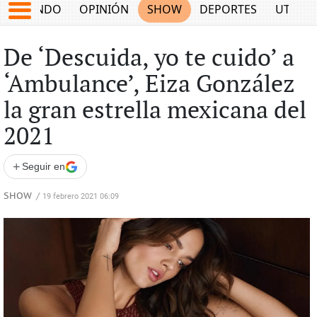
MUNDO
OPINIÓN
SHOW
DEPORTES
UTILID
De ‘Descuida, yo te cuido’ a
‘Ambulance’, Eiza González
la gran estrella mexicana del
2021
+
Seguir en
SHOW
/
19 febrero 2021 06:09