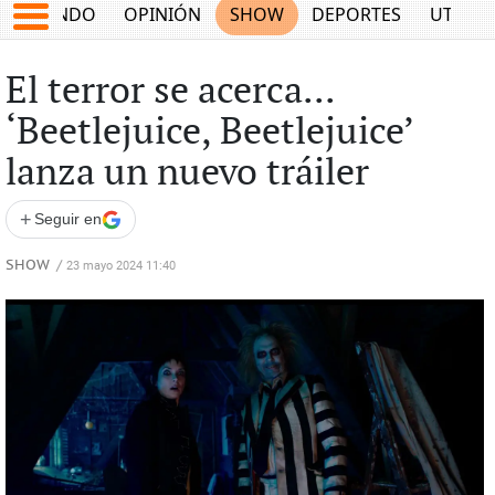
MUNDO
OPINIÓN
SHOW
DEPORTES
UTILID
El terror se acerca...
‘Beetlejuice, Beetlejuice’
lanza un nuevo tráiler
+
Seguir en
SHOW
/
23 mayo 2024 11:40