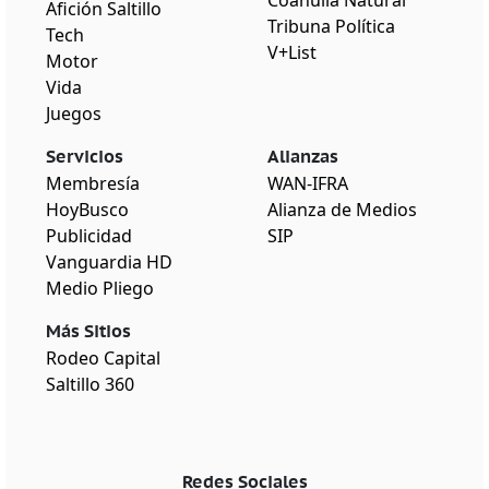
Coahuila Natural
Afición Saltillo
Tribuna Política
Tech
V+List
Motor
Vida
Juegos
Servicios
Alianzas
Membresía
WAN-IFRA
HoyBusco
Alianza de Medios
Publicidad
SIP
Vanguardia HD
Medio Pliego
Más Sitios
Rodeo Capital
Saltillo 360
Redes Sociales