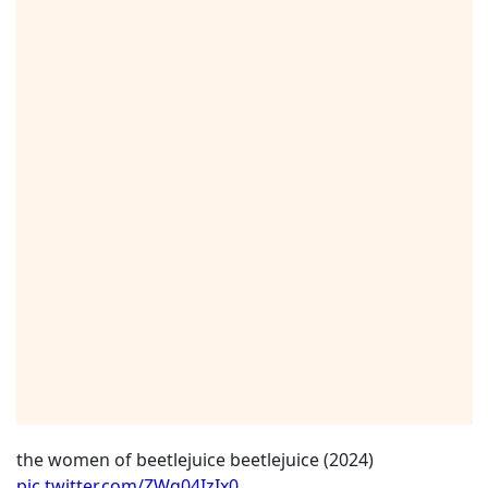
the women of beetlejuice beetlejuice (2024)
pic.twitter.com/ZWg04IzIx0