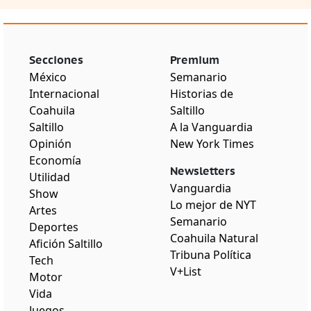
Secciones
Premium
México
Semanario
Internacional
Historias de
Coahuila
Saltillo
Saltillo
A la Vanguardia
Opinión
New York Times
Economía
Newsletters
Utilidad
Vanguardia
Show
Lo mejor de NYT
Artes
Semanario
Deportes
Coahuila Natural
Afición Saltillo
Tribuna Política
Tech
V+List
Motor
Vida
Juegos