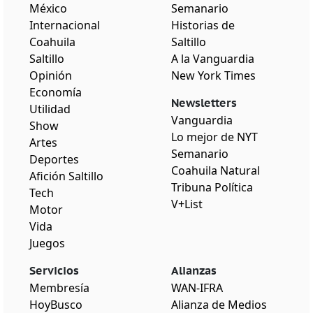
México
Semanario
Internacional
Historias de
Coahuila
Saltillo
Saltillo
A la Vanguardia
Opinión
New York Times
Economía
Newsletters
Utilidad
Vanguardia
Show
Lo mejor de NYT
Artes
Semanario
Deportes
Coahuila Natural
Afición Saltillo
Tribuna Política
Tech
V+List
Motor
Vida
Juegos
Servicios
Alianzas
Membresía
WAN-IFRA
HoyBusco
Alianza de Medios