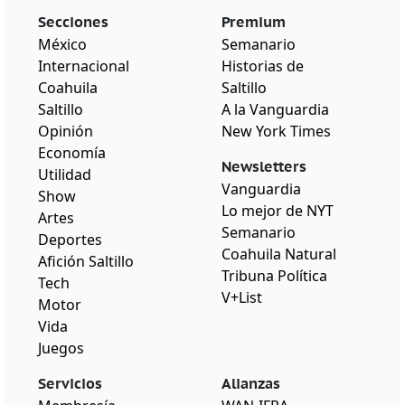
Secciones
Premium
México
Semanario
Internacional
Historias de
Coahuila
Saltillo
Saltillo
A la Vanguardia
Opinión
New York Times
Economía
Newsletters
Utilidad
Vanguardia
Show
Lo mejor de NYT
Artes
Semanario
Deportes
Coahuila Natural
Afición Saltillo
Tribuna Política
Tech
V+List
Motor
Vida
Juegos
Servicios
Alianzas