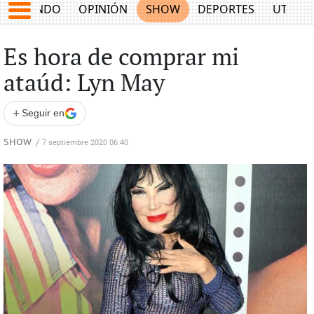
MUNDO
OPINIÓN
SHOW
DEPORTES
UTILID
Es hora de comprar mi
ataúd: Lyn May
+
Seguir en
SHOW
/
7 septiembre 2020 06:40