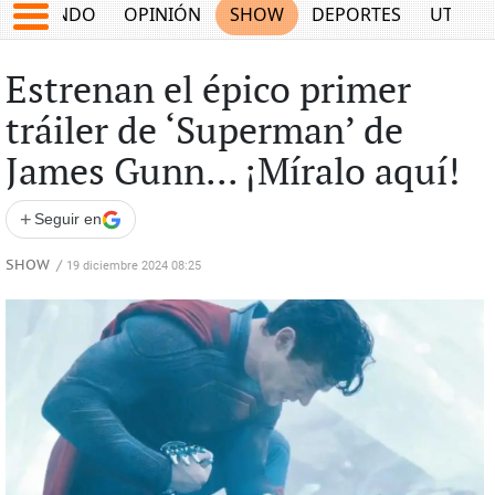
MUNDO
OPINIÓN
SHOW
DEPORTES
UTILID
Estrenan el épico primer
tráiler de ‘Superman’ de
James Gunn... ¡Míralo aquí!
+
Seguir en
SHOW
/
19 diciembre 2024 08:25