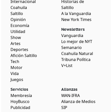
Internacional
Historias de
Coahuila
Saltillo
Saltillo
A la Vanguardia
Opinión
New York Times
Economía
Newsletters
Utilidad
Vanguardia
Show
Lo mejor de NYT
Artes
Semanario
Deportes
Coahuila Natural
Afición Saltillo
Tribuna Política
Tech
V+List
Motor
Vida
Juegos
Servicios
Alianzas
Membresía
WAN-IFRA
HoyBusco
Alianza de Medios
Publicidad
SIP