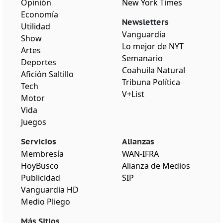
Opinión
New York Times
Economía
Newsletters
Utilidad
Vanguardia
Show
Lo mejor de NYT
Artes
Semanario
Deportes
Coahuila Natural
Afición Saltillo
Tribuna Política
Tech
V+List
Motor
Vida
Juegos
Servicios
Alianzas
Membresía
WAN-IFRA
HoyBusco
Alianza de Medios
Publicidad
SIP
Vanguardia HD
Medio Pliego
Más Sitios