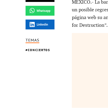
MÉXICO.- La ban
un posible regres
Whatsapp
página web su ant
for Destruction”
Linkedin
TEMAS
CONCIERTOS