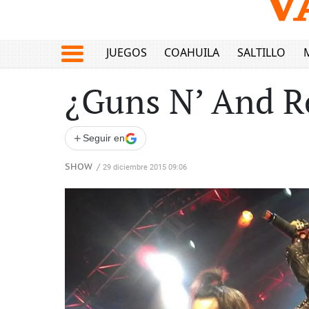
JUEGOS
COAHUILA
SALTILLO
¿Guns N’ And R
+
Seguir en
SHOW
/
29 diciembre 2015 09:06