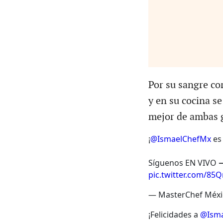
Por su sangre cor
y en su cocina se
mejor de ambas 
¡
@IsmaelChefMx
es
Síguenos EN VIVO 
pic.twitter.com/85
— MasterChef Méx
¡Felicidades a
@Ism