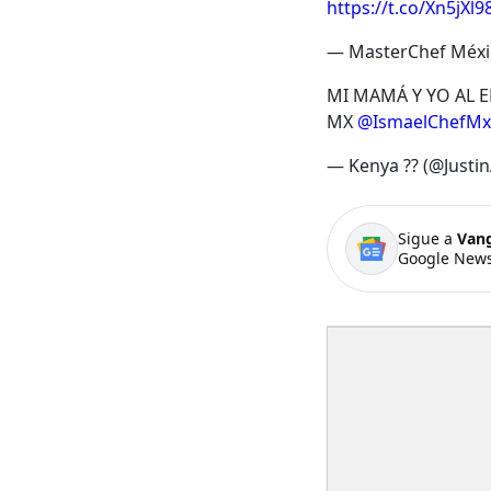
https://t.co/Xn5jXl9
— MasterChef Méx
MI MAMÁ Y YO AL 
MX
@IsmaelChefMx
— Kenya ?? (@Justi
Sigue a
Van
Google News