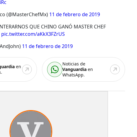
8Rc
ico (@MasterChefMx)
11 de febrero de 2019
ENTERARNOS QUE CHINO GANÓ MASTER CHEF
pic.twitter.com/aKkX3FZrUS
nAndJohn)
11 de febrero de 2019
Noticias de
guardia
en
Vanguardia
en
.
WhatsApp.