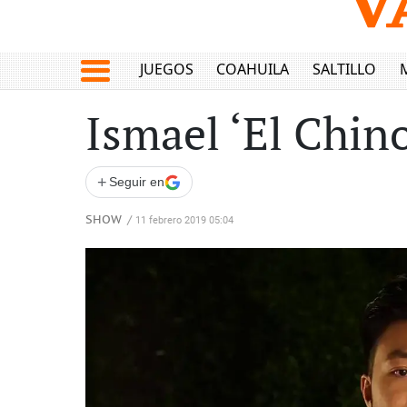
JUEGOS
COAHUILA
SALTILLO
Ismael ‘El Chin
+
Seguir en
SHOW
/
11 febrero 2019 05:04