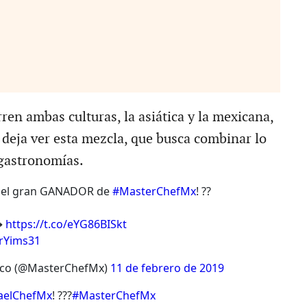
ren ambas culturas, la asiática y la mexicana,
 deja ver esta mezcla, que busca combinar lo
gastronomías.
 el gran GANADOR de
#MasterChefMx
! ??
➞
https://t.co/eYG86BISkt
QrYims31
ico (@MasterChefMx)
11 de febrero de 2019
aelChefMx
! ???
#MasterChefMx