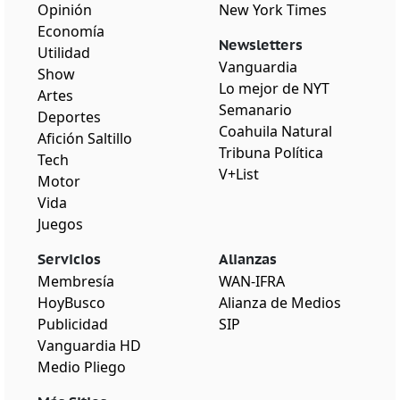
Opinión
New York Times
Economía
Newsletters
Utilidad
Vanguardia
Show
Lo mejor de NYT
Artes
Semanario
Deportes
Coahuila Natural
Afición Saltillo
Tribuna Política
Tech
V+List
Motor
Vida
Juegos
Servicios
Alianzas
Membresía
WAN-IFRA
HoyBusco
Alianza de Medios
Publicidad
SIP
Vanguardia HD
Medio Pliego