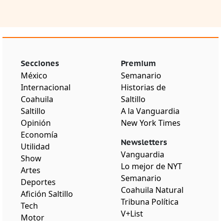
Secciones
Premium
México
Semanario
Internacional
Historias de
Coahuila
Saltillo
Saltillo
A la Vanguardia
Opinión
New York Times
Economía
Newsletters
Utilidad
Vanguardia
Show
Lo mejor de NYT
Artes
Semanario
Deportes
Coahuila Natural
Afición Saltillo
Tribuna Política
Tech
V+List
Motor