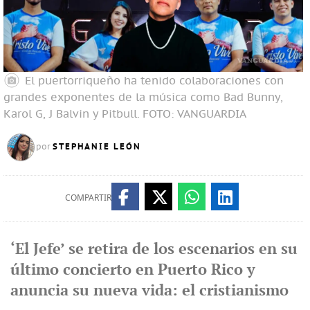
El puertorriqueño ha tenido colaboraciones con
grandes exponentes de la música como Bad Bunny,
Karol G, J Balvin y Pitbull.
FOTO: VANGUARDIA
STEPHANIE LEÓN
por
COMPARTIR
‘El Jefe’ se retira de los escenarios en su
último concierto en Puerto Rico y
anuncia su nueva vida: el cristianismo