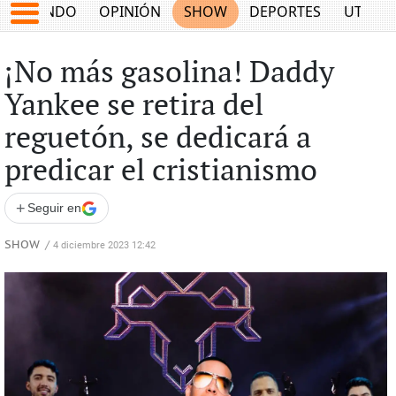
MUNDO
OPINIÓN
SHOW
DEPORTES
UTILID
¡No más gasolina! Daddy
Yankee se retira del
reguetón, se dedicará a
predicar el cristianismo
+
Seguir en
SHOW
/
4 diciembre 2023 12:42