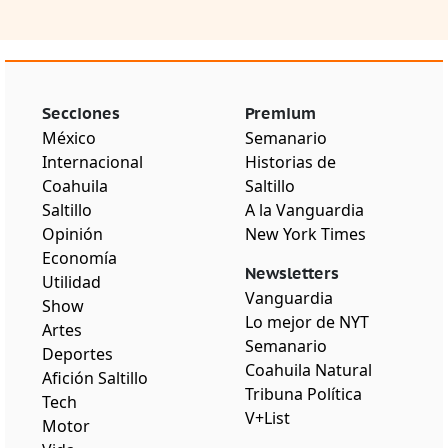
Secciones
Premium
México
Semanario
Internacional
Historias de
Coahuila
Saltillo
Saltillo
A la Vanguardia
Opinión
New York Times
Economía
Newsletters
Utilidad
Vanguardia
Show
Lo mejor de NYT
Artes
Semanario
Deportes
Coahuila Natural
Afición Saltillo
Tribuna Política
Tech
V+List
Motor