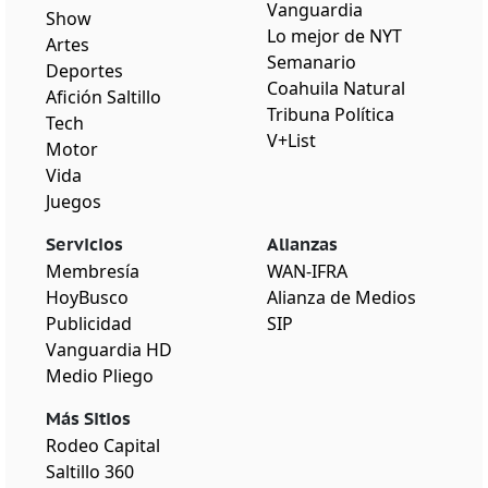
Vanguardia
Show
Lo mejor de NYT
Artes
Semanario
Deportes
Coahuila Natural
Afición Saltillo
Tribuna Política
Tech
V+List
Motor
Vida
Juegos
Servicios
Alianzas
Membresía
WAN-IFRA
HoyBusco
Alianza de Medios
Publicidad
SIP
Vanguardia HD
Medio Pliego
Más Sitios
Rodeo Capital
Saltillo 360