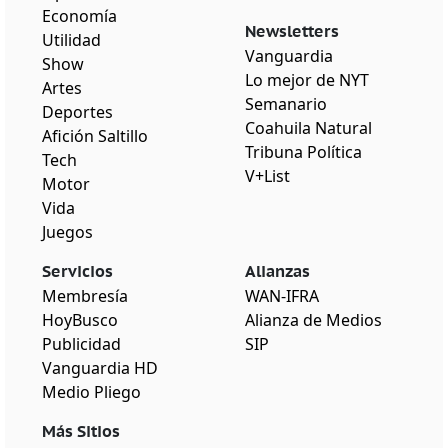
Economía
Newsletters
Utilidad
Vanguardia
Show
Lo mejor de NYT
Artes
Semanario
Deportes
Coahuila Natural
Afición Saltillo
Tribuna Política
Tech
V+List
Motor
Vida
Juegos
Servicios
Alianzas
Membresía
WAN-IFRA
HoyBusco
Alianza de Medios
Publicidad
SIP
Vanguardia HD
Medio Pliego
Más Sitios