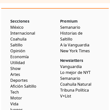
Secciones
Premium
México
Semanario
Internacional
Historias de
Coahuila
Saltillo
Saltillo
A la Vanguardia
Opinión
New York Times
Economía
Newsletters
Utilidad
Vanguardia
Show
Lo mejor de NYT
Artes
Semanario
Deportes
Coahuila Natural
Afición Saltillo
Tribuna Política
Tech
V+List
Motor
Vida
Juegos