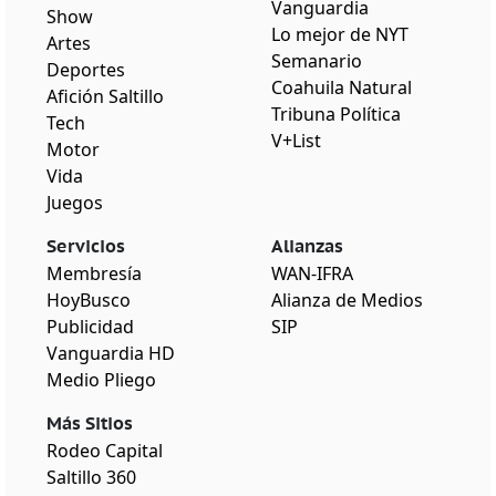
Vanguardia
Show
Lo mejor de NYT
Artes
Semanario
Deportes
Coahuila Natural
Afición Saltillo
Tribuna Política
Tech
V+List
Motor
Vida
Juegos
Servicios
Alianzas
Membresía
WAN-IFRA
HoyBusco
Alianza de Medios
Publicidad
SIP
Vanguardia HD
Medio Pliego
Más Sitios
Rodeo Capital
Saltillo 360