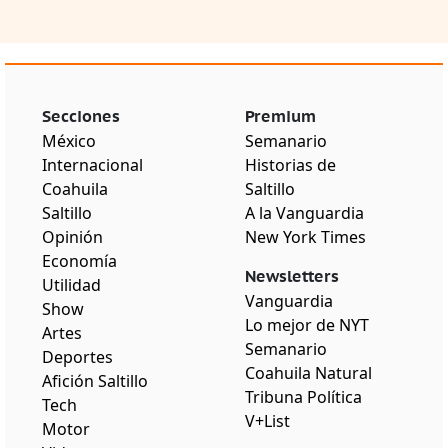
Secciones
Premium
México
Semanario
Internacional
Historias de
Coahuila
Saltillo
Saltillo
A la Vanguardia
Opinión
New York Times
Economía
Newsletters
Utilidad
Vanguardia
Show
Lo mejor de NYT
Artes
Semanario
Deportes
Coahuila Natural
Afición Saltillo
Tribuna Política
Tech
V+List
Motor