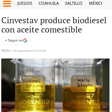
JUEGOS
COAHUILA
SALTILLO
MÉXICO
Cinvestav produce biodiesel
con aceite comestible
+
Seguir en
TECH
/
29 septiembre 2015 04:26