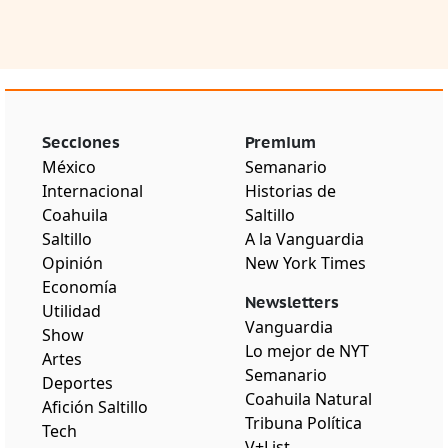
Secciones
Premium
México
Semanario
Internacional
Historias de
Coahuila
Saltillo
Saltillo
A la Vanguardia
Opinión
New York Times
Economía
Newsletters
Utilidad
Vanguardia
Show
Lo mejor de NYT
Artes
Semanario
Deportes
Coahuila Natural
Afición Saltillo
Tribuna Política
Tech
V+List