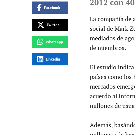
2012 con 40
Facebook
La compañía de a
Twitter
social de Mark Z
mediados de agos
Whatsapp
de miembros.
Linkedin
El estudio indica
países como los 
mercados emerge
acuerdo al infor
millones de usuar
Además, basándo
millones y la bas