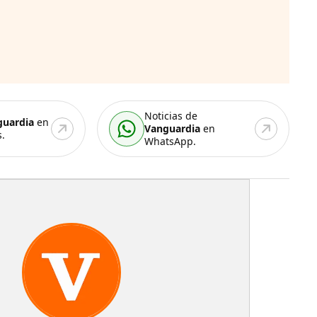
Noticias de
guardia
en
Vanguardia
en
.
WhatsApp.