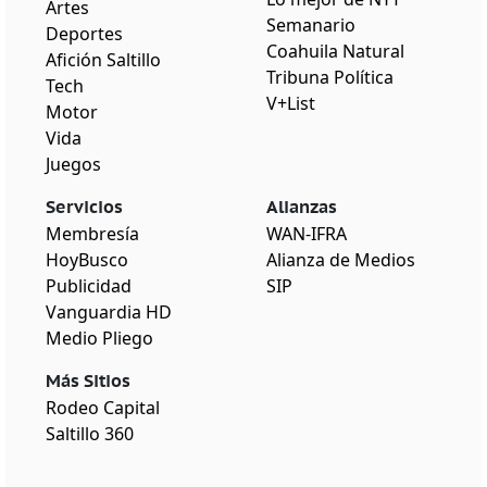
Artes
Semanario
Deportes
Coahuila Natural
Afición Saltillo
Tribuna Política
Tech
V+List
Motor
Vida
Juegos
Servicios
Alianzas
Membresía
WAN-IFRA
HoyBusco
Alianza de Medios
Publicidad
SIP
Vanguardia HD
Medio Pliego
Más Sitios
Rodeo Capital
Saltillo 360