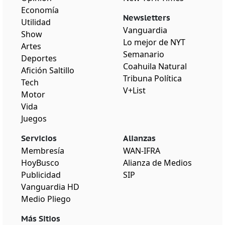
Economía
Newsletters
Utilidad
Vanguardia
Show
Lo mejor de NYT
Artes
Semanario
Deportes
Coahuila Natural
Afición Saltillo
Tribuna Política
Tech
V+List
Motor
Vida
Juegos
Servicios
Alianzas
Membresía
WAN-IFRA
HoyBusco
Alianza de Medios
Publicidad
SIP
Vanguardia HD
Medio Pliego
Más Sitios