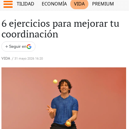
TES
UTILIDAD
ECONOMÍA
VIDA
PREMIUM
6 ejercicios para mejorar tu
coordinación
+
Seguir en
VIDA
/
31 mayo 2026 16:20