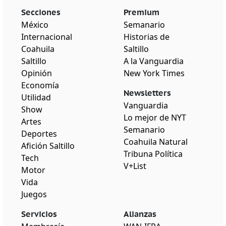
Secciones
Premium
México
Semanario
Internacional
Historias de
Coahuila
Saltillo
Saltillo
A la Vanguardia
Opinión
New York Times
Economía
Newsletters
Utilidad
Vanguardia
Show
Lo mejor de NYT
Artes
Semanario
Deportes
Coahuila Natural
Afición Saltillo
Tribuna Política
Tech
V+List
Motor
Vida
Juegos
Servicios
Alianzas