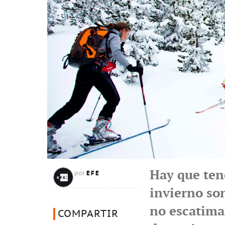
Hay que ten
EFE
por
invierno son
no escatimar
COMPARTIR