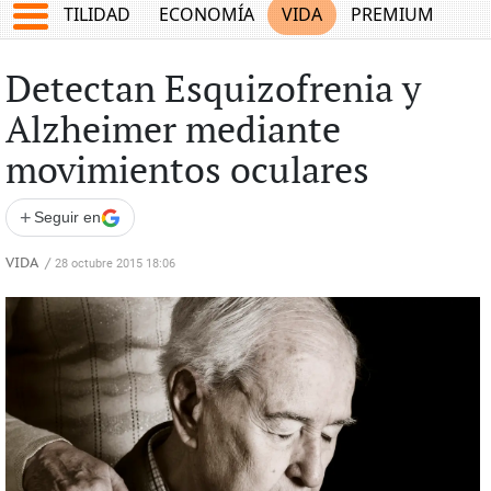
TES
UTILIDAD
ECONOMÍA
VIDA
PREMIUM
Detectan Esquizofrenia y
Alzheimer mediante
movimientos oculares
+
Seguir en
VIDA
/
28 octubre 2015 18:06