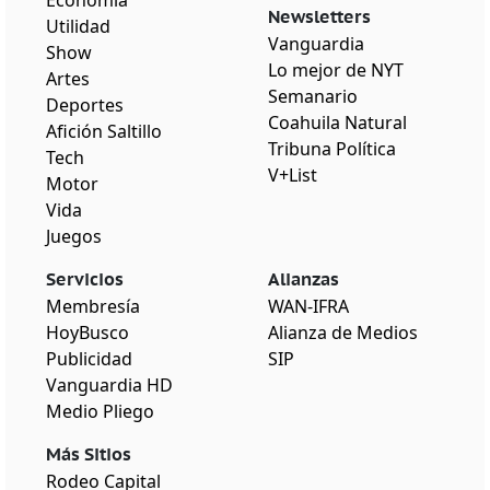
Economía
Newsletters
Utilidad
Vanguardia
Show
Lo mejor de NYT
Artes
Semanario
Deportes
Coahuila Natural
Afición Saltillo
Tribuna Política
Tech
V+List
Motor
Vida
Juegos
Servicios
Alianzas
Membresía
WAN-IFRA
HoyBusco
Alianza de Medios
Publicidad
SIP
Vanguardia HD
Medio Pliego
Más Sitios
Rodeo Capital