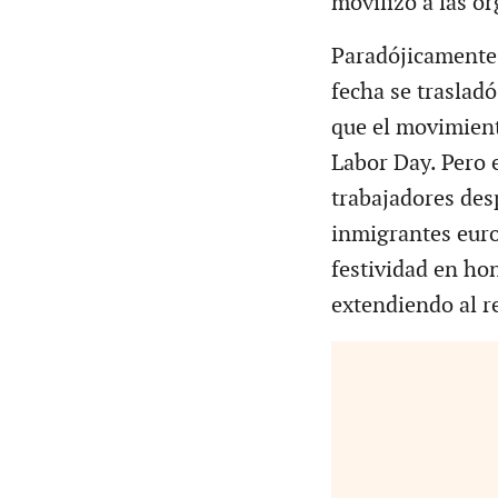
movilizó a las or
Paradójicamente 
fecha se traslad
que el movimient
Labor Day. Pero 
trabajadores des
inmigrantes euro
festividad en hon
extendiendo al r