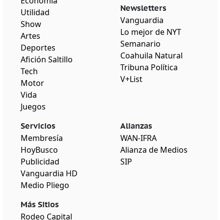
Economía
Newsletters
Utilidad
Vanguardia
Show
Lo mejor de NYT
Artes
Semanario
Deportes
Coahuila Natural
Afición Saltillo
Tribuna Política
Tech
V+List
Motor
Vida
Juegos
Servicios
Alianzas
Membresía
WAN-IFRA
HoyBusco
Alianza de Medios
Publicidad
SIP
Vanguardia HD
Medio Pliego
Más Sitios
Rodeo Capital