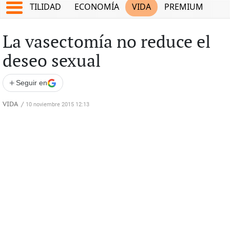
TES
UTILIDAD
ECONOMÍA
VIDA
PREMIUM
La vasectomía no reduce el
deseo sexual
+
Seguir en
VIDA
/
10 noviembre 2015 12:13