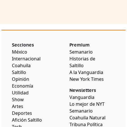
Secciones
Premium
México
Semanario
Internacional
Historias de
Coahuila
Saltillo
Saltillo
A la Vanguardia
Opinión
New York Times
Economía
Newsletters
Utilidad
Vanguardia
Show
Lo mejor de NYT
Artes
Semanario
Deportes
Coahuila Natural
Afición Saltillo
Tribuna Política
Tech