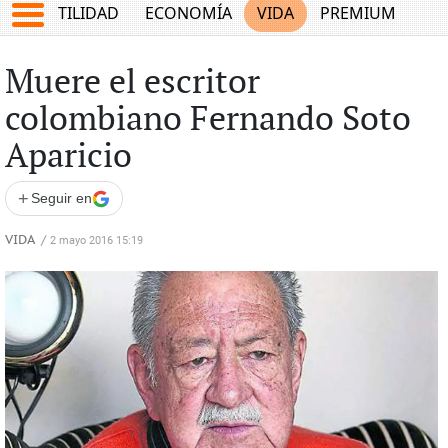
TES
UTILIDAD
ECONOMÍA
VIDA
PREMIUM
Muere el escritor
colombiano Fernando Soto
Aparicio
+
Seguir en
VIDA
/
2 mayo 2016 15:19