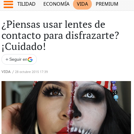
TES
UTILIDAD
ECONOMÍA
VIDA
PREMIUM
¿Piensas usar lentes de
contacto para disfrazarte?
¡Cuidado!
+
Seguir en
VIDA
/
28 octubre 2015 17:39