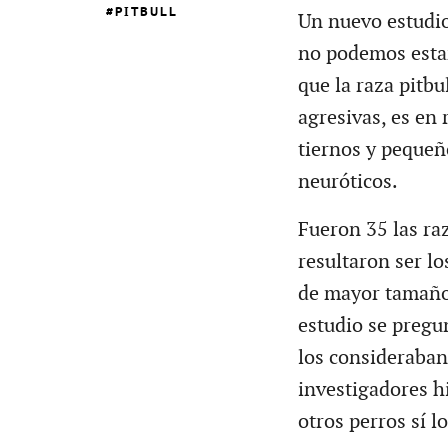
PITBULL
Un nuevo estudio
no podemos estar
que la raza pitbu
agresivas, es en 
tiernos y pequeñ
neuróticos.
Fueron 35 las ra
resultaron ser l
de mayor tamaño 
estudio se pregu
los consideraban 
investigadores h
otros perros sí l