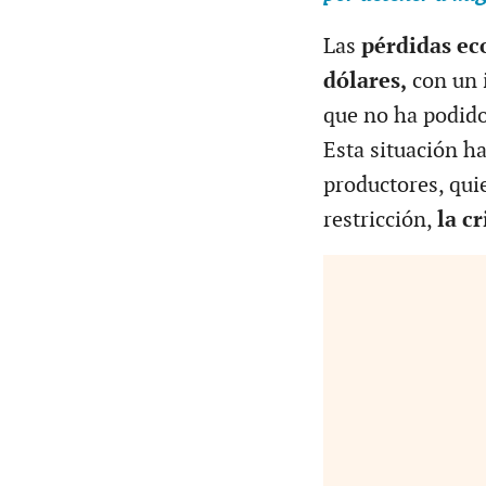
Las
pérdidas eco
dólares,
con un 
que no ha podido
Esta situación h
productores, qui
restricción,
la c