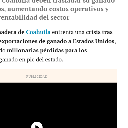
 Coahuila deben trasladar su ganado
os, aumentando costos operativos y
rentabilidad del sector
nadera de
Coahuila
enfrenta una
crisis tras
s exportaciones de ganado a Estados Unidos,
ado
millonarias pérdidas para los
ganado en pie del estado.
PUBLICIDAD