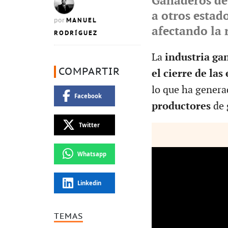
Ganaderos de
a otros estad
MANUEL
por
afectando la 
RODRÍGUEZ
La
industria ga
COMPARTIR
el cierre de la
lo que ha gener
Facebook
productores
de 
Twitter
Whatsapp
Linkedin
TEMAS