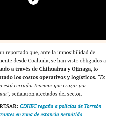
n reportado que, ante la imposibilidad de
mente desde Coahuila, se han visto obligados a
nado a través de Chihuahua y Ojinaga
, lo
tado los costos operativos y logísticos.
“Es
a está cerrado. Tenemos que cruzar por
hua”,
señalaron afectados del sector.
ERESAR:
CDHEC regaña a policías de Torreón
rantes en zona de estancia permitida