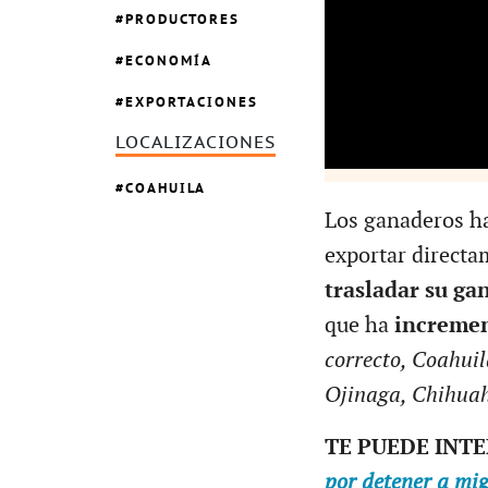
PRODUCTORES
ECONOMÍA
EXPORTACIONES
LOCALIZACIONES
COAHUILA
Los ganaderos ha
exportar directa
trasladar su ga
que ha
incremen
correcto, Coahuil
Ojinaga, Chihua
TE PUEDE INT
por detener a mig