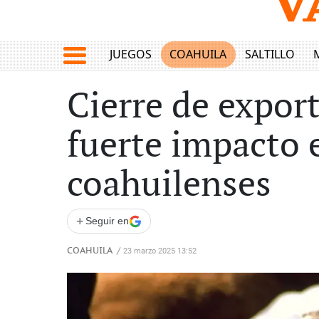
JUEGOS
COAHUILA
SALTILLO
Cierre de expor
fuerte impacto
coahuilenses
+
Seguir en
COAHUILA
/
23 marzo 2025 13:52