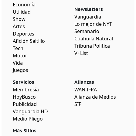
Economía
Newsletters
Utilidad
Vanguardia
Show
Lo mejor de NYT
Artes
Semanario
Deportes
Coahuila Natural
Afición Saltillo
Tribuna Política
Tech
V+List
Motor
Vida
Juegos
Servicios
Alianzas
Membresía
WAN-IFRA
HoyBusco
Alianza de Medios
Publicidad
SIP
Vanguardia HD
Medio Pliego
Más Sitios