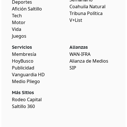
Deportes
Coahuila Natural
Afición Saltillo
Tribuna Política
Tech
V+List
Motor
Vida
Juegos
Servicios
Alianzas
Membresía
WAN-IFRA
HoyBusco
Alianza de Medios
Publicidad
SIP
Vanguardia HD
Medio Pliego
Más Sitios
Rodeo Capital
Saltillo 360