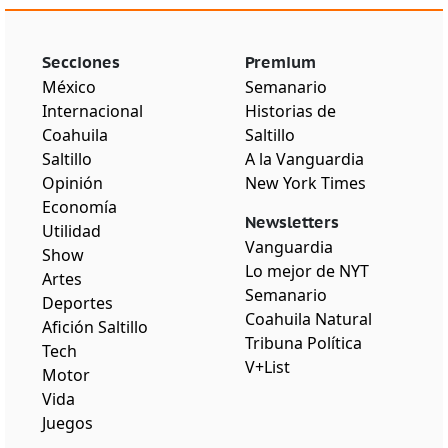
Secciones
Premium
México
Semanario
Internacional
Historias de
Coahuila
Saltillo
Saltillo
A la Vanguardia
Opinión
New York Times
Economía
Newsletters
Utilidad
Vanguardia
Show
Lo mejor de NYT
Artes
Semanario
Deportes
Coahuila Natural
Afición Saltillo
Tribuna Política
Tech
V+List
Motor
Vida
Juegos