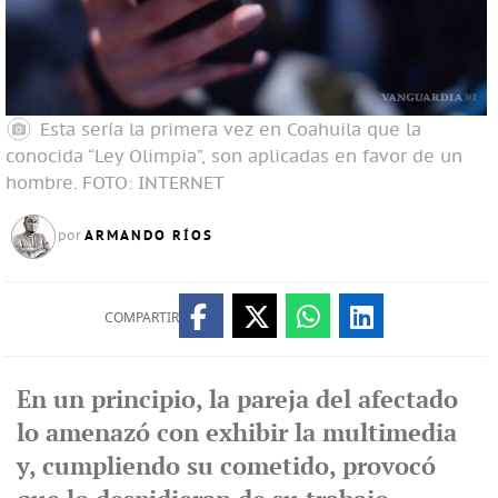
Esta sería la primera vez en Coahuila que la
conocida “Ley Olimpia”, son aplicadas en favor de un
hombre.
FOTO: INTERNET
ARMANDO RÍOS
por
COMPARTIR
En un principio, la pareja del afectado
lo amenazó con exhibir la multimedia
y, cumpliendo su cometido, provocó