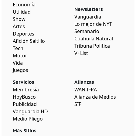
Economía
Newsletters
Utilidad
Vanguardia
Show
Lo mejor de NYT
Artes
Semanario
Deportes
Coahuila Natural
Afición Saltillo
Tribuna Política
Tech
V+List
Motor
Vida
Juegos
Servicios
Alianzas
Membresía
WAN-IFRA
HoyBusco
Alianza de Medios
Publicidad
SIP
Vanguardia HD
Medio Pliego
Más Sitios