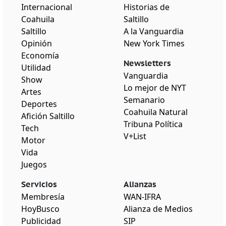
Internacional
Historias de
Coahuila
Saltillo
Saltillo
A la Vanguardia
Opinión
New York Times
Economía
Newsletters
Utilidad
Vanguardia
Show
Lo mejor de NYT
Artes
Semanario
Deportes
Coahuila Natural
Afición Saltillo
Tribuna Política
Tech
V+List
Motor
Vida
Juegos
Servicios
Alianzas
Membresía
WAN-IFRA
HoyBusco
Alianza de Medios
Publicidad
SIP