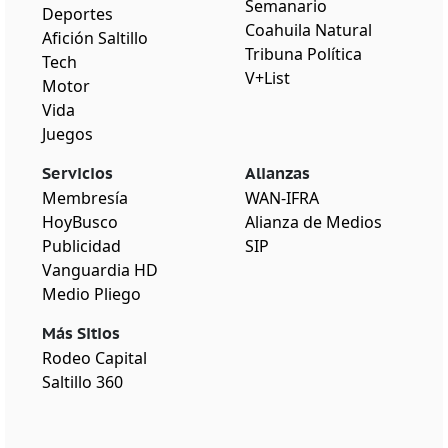
Semanario
Deportes
Coahuila Natural
Afición Saltillo
Tribuna Política
Tech
V+List
Motor
Vida
Juegos
Servicios
Alianzas
Membresía
WAN-IFRA
HoyBusco
Alianza de Medios
Publicidad
SIP
Vanguardia HD
Medio Pliego
Más Sitios
Rodeo Capital
Saltillo 360