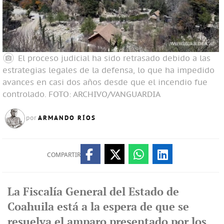
El proceso judicial ha sido retrasado debido a las
estrategias legales de la defensa, lo que ha impedido
avances en casi dos años desde que el incendio fue
controlado.
FOTO: ARCHIVO/VANGUARDIA
ARMANDO RÍOS
por
COMPARTIR
La Fiscalía General del Estado de
Coahuila está a la espera de que se
resuelva el amparo presentado por los