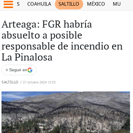
JUEGOS
COAHUILA
SALTILLO
MÉXICO
MUNDO
Arteaga: FGR habría
absuelto a posible
responsable de incendio en
La Pinalosa
+
Seguir en
SALTILLO
/
27 octubre 2024 13:25