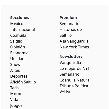
Secciones
Premium
México
Semanario
Internacional
Historias de
Coahuila
Saltillo
Saltillo
A la Vanguardia
Opinión
New York Times
Economía
Newsletters
Utilidad
Vanguardia
Show
Lo mejor de NYT
Artes
Semanario
Deportes
Coahuila Natural
Afición Saltillo
Tribuna Política
Tech
V+List
Motor
Vida
Juegos