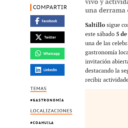
vivo y activid
COMPARTIR
una derrama 
Facebook
Saltillo
sigue co
este sábado
5 de
Twitter
una de las celeb
gastronomía loca
Whatsapp
invitación abierta
destacando la se
Linkedin
recibir actividade
TEMAS
GASTRONOMÍA
LOCALIZACIONES
COAHUILA