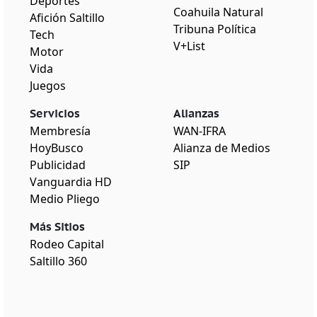
Deportes
Coahuila Natural
Afición Saltillo
Tribuna Política
Tech
V+List
Motor
Vida
Juegos
Servicios
Alianzas
Membresía
WAN-IFRA
HoyBusco
Alianza de Medios
Publicidad
SIP
Vanguardia HD
Medio Pliego
Más Sitios
Rodeo Capital
Saltillo 360