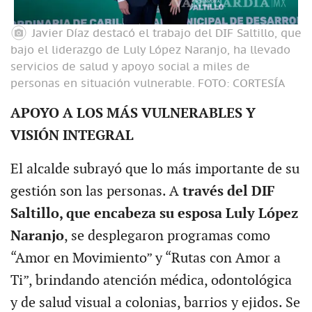
Javier Díaz destacó el trabajo del DIF Saltillo, que
bajo el liderazgo de Luly López Naranjo, ha llevado
servicios de salud y apoyo social a miles de
personas en situación vulnerable.
FOTO: CORTESÍA
APOYO A LOS MÁS VULNERABLES Y
VISIÓN INTEGRAL
El alcalde subrayó que lo más importante de su
gestión son las personas. A
través del DIF
Saltillo, que encabeza su esposa Luly López
Naranjo
, se desplegaron programas como
“Amor en Movimiento” y “Rutas con Amor a
Ti”, brindando atención médica, odontológica
y de salud visual a colonias, barrios y ejidos. Se