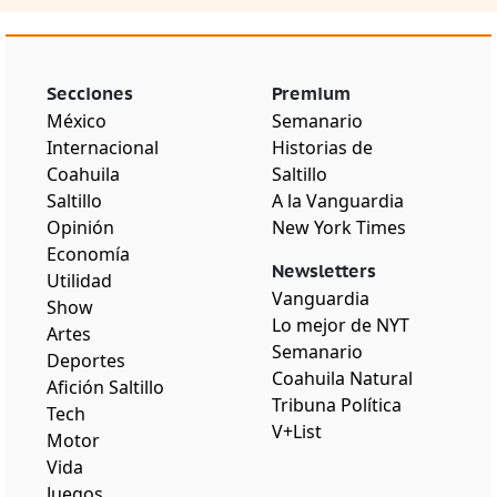
Secciones
Premium
México
Semanario
Internacional
Historias de
Coahuila
Saltillo
Saltillo
A la Vanguardia
Opinión
New York Times
Economía
Newsletters
Utilidad
Vanguardia
Show
Lo mejor de NYT
Artes
Semanario
Deportes
Coahuila Natural
Afición Saltillo
Tribuna Política
Tech
V+List
Motor
Vida
Juegos