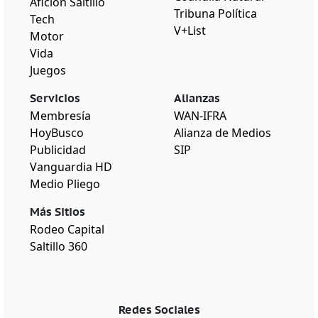
Afición Saltillo
Tribuna Política
Tech
V+List
Motor
Vida
Juegos
Servicios
Alianzas
Membresía
WAN-IFRA
HoyBusco
Alianza de Medios
Publicidad
SIP
Vanguardia HD
Medio Pliego
Más Sitios
Rodeo Capital
Saltillo 360
Redes Sociales