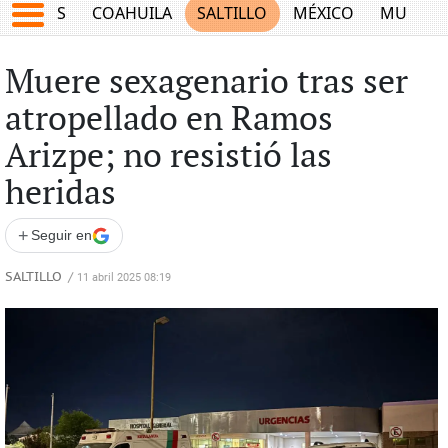
JUEGOS
COAHUILA
SALTILLO
MÉXICO
MUNDO
Muere sexagenario tras ser
atropellado en Ramos
Arizpe; no resistió las
heridas
+
Seguir en
SALTILLO
/
11 abril 2025 08:19