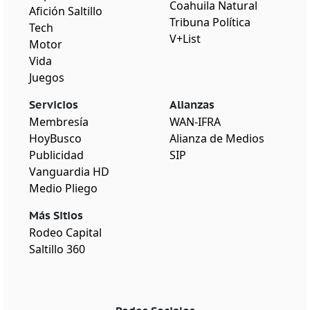
Coahuila Natural
Afición Saltillo
Tribuna Política
Tech
V+List
Motor
Vida
Juegos
Servicios
Alianzas
Membresía
WAN-IFRA
HoyBusco
Alianza de Medios
Publicidad
SIP
Vanguardia HD
Medio Pliego
Más Sitios
Rodeo Capital
Saltillo 360