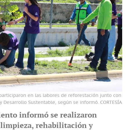
articiparon en las labores de reforestación junto con
y Desarrollo Sustentable, según se informó.
CORTESÍA
ento informó se realizaron
limpieza, rehabilitación y